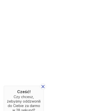
Cześć!
Czy chcesz,
żebyśmy oddzwonili
do Ciebie za darmo
w
28
sekund?