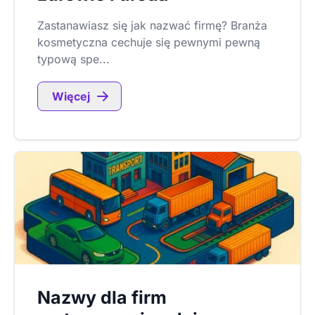
Zastanawiasz się jak nazwać firmę? Branża
kosmetyczna cechuje się pewnymi pewną
typową spe...
Więcej
Nazwy dla firm