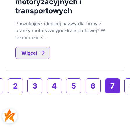
motoryzacyjnych i
transportowych
Poszukujesz idealnej nazwy dla firmy z
branży motoryzacyjno-transportowej? W
takim razie ś...
Więcej
2
3
4
5
6
7
 strona