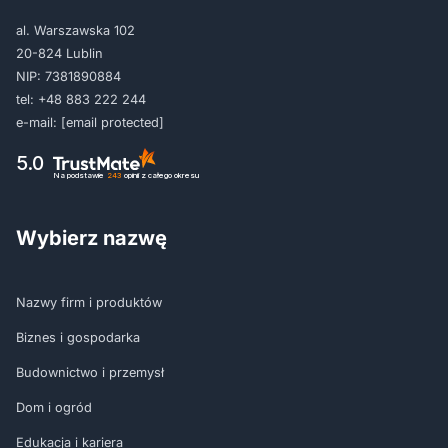
al. Warszawska 102
20-824 Lublin
NIP: 7381890884
tel:
+48 883 222 244
e-mail:
[email protected]
5.0
Na podstawie
243
opinii
z całego okresu
Wybierz nazwę
Nazwy firm i produktów
Biznes i gospodarka
Budownictwo i przemysł
Dom i ogród
Edukacja i kariera