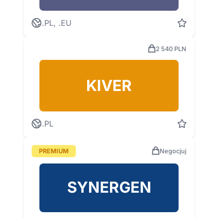
.PL, .EU
2 540 PLN
KIVER
.PL
PREMIUM
Negocjuj
SYNERGEN