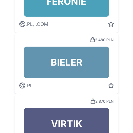
FERONIE
.PL, .COM
2 480 PLN
BIELER
.PL
2 870 PLN
VIRTIK