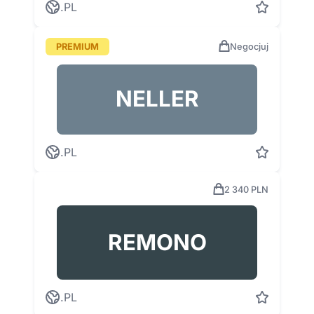
.PL
PREMIUM
Negocjuj
NELLER
.PL
2 340 PLN
REMONO
.PL