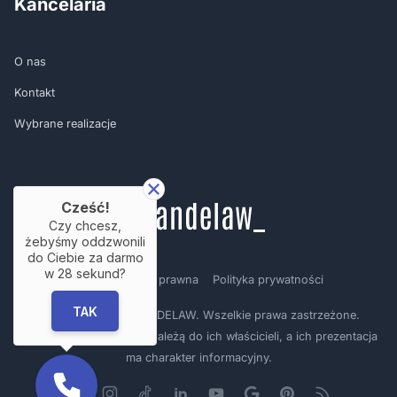
Kancelaria
O nas
Kontakt
Wybrane realizacje
Cześć!
Czy chcesz,
żebyśmy oddzwonili
do Ciebie za darmo
w
28
sekund?
Regulamin
Nota prawna
Polityka prywatności
TAK
Copyright © by BRANDELAW. Wszelkie prawa zastrzeżone.
Prezentowane logotypy należą do ich właścicieli, a ich prezentacja
ma charakter informacyjny.