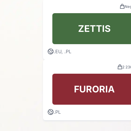
Neg
ZETTIS
.EU, .PL
2 23
FURORIA
.PL