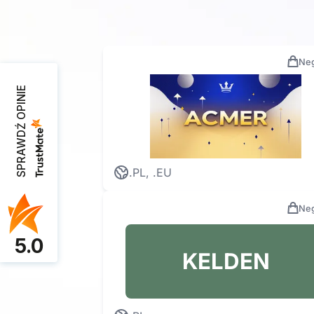
Neg
SPRAWDŹ OPINIE
.PL, .EU
Neg
5.0
KELDEN