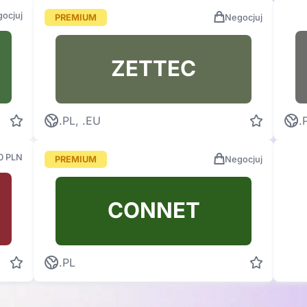
ocjuj
PREMIUM
Negocjuj
ZETTEC
.PL, .EU
.
0 PLN
PREMIUM
Negocjuj
CONNET
.PL