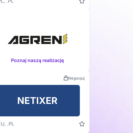
PL, .PL
Poznaj naszą realizację
Negocjuj
NETIXER
EU, .PL