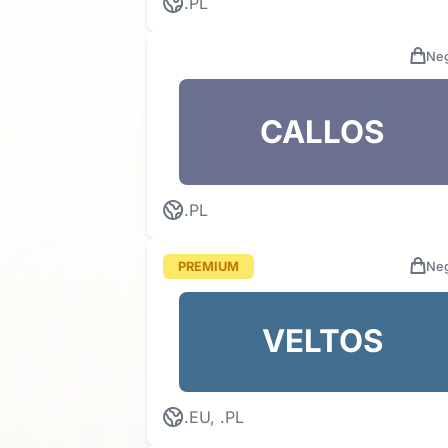
.PL
Neg
CALLOS
.PL
PREMIUM
Neg
VELTOS
.EU, .PL