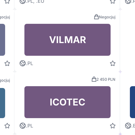
.PL, .EU
.
ocjuj
Negocjuj
VILMAR
.PL
2 450 PLN
ocjuj
ICOTEC
.PL
.