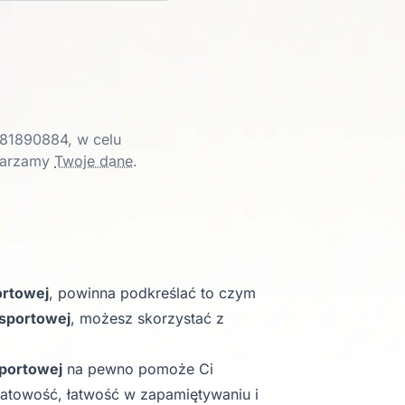
81890884, w celu
twarzamy
Twoje dane
.
ortowej
, powinna podkreślać to czym
nsportowej
, możesz skorzystać z
sportowej
na pewno pomoże Ci
ikatowość, łatwość w zapamiętywaniu i