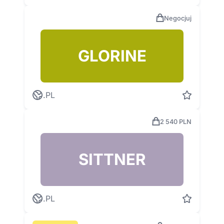
Negocjuj
GLORINE
.PL
2 540 PLN
SITTNER
.PL