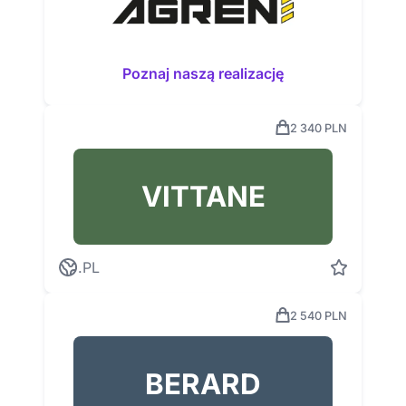
Poznaj naszą realizację
2 340 PLN
VITTANE
.PL
2 540 PLN
BERARD