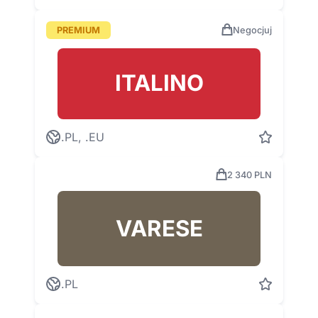
PREMIUM
Negocjuj
ITALINO
.PL, .EU
2 340 PLN
VARESE
.PL