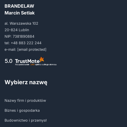
BRANDELAW
Marcin Setlak
al. Warszawska 102
20-824 Lublin
NIP: 7381890884
tel:
+48 883 222 244
e-mail:
[email protected]
5.0
Na podstawie
243
opinii
z całego okresu
Wybierz nazwę
Nazwy firm i produktów
Biznes i gospodarka
Budownictwo i przemysł