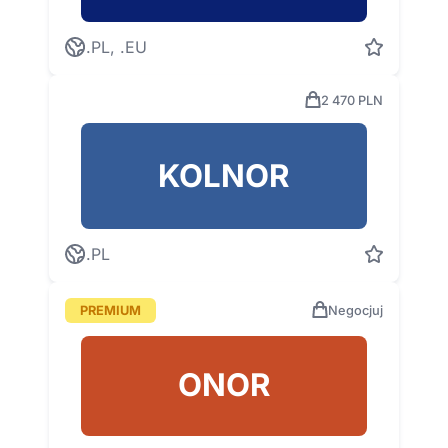
.PL, .EU
2 470 PLN
KOLNOR
.PL
PREMIUM
Negocjuj
ONOR