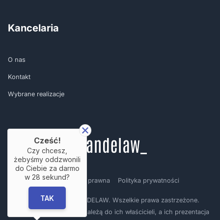
Kancelaria
O nas
Kontakt
Wybrane realizacje
Cześć!
Czy chcesz,
żebyśmy oddzwonili
do Ciebie za darmo
w
28
sekund?
Regulamin
Nota prawna
Polityka prywatności
TAK
Copyright © by BRANDELAW. Wszelkie prawa zastrzeżone.
Prezentowane logotypy należą do ich właścicieli, a ich prezentacja