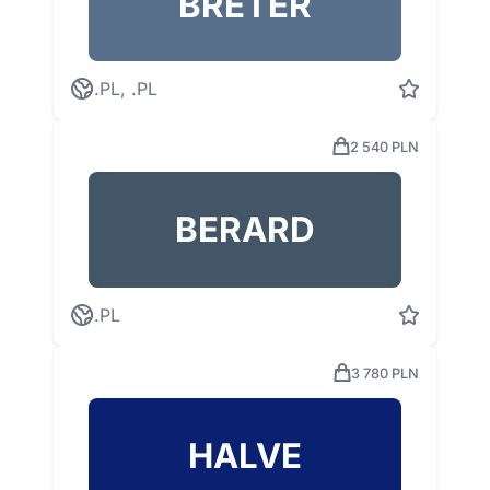
BRETER
.PL, .PL
2 540 PLN
BERARD
.PL
3 780 PLN
HALVE