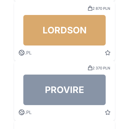
2 870 PLN
LORDSON
.PL
2 370 PLN
PROVIRE
.PL