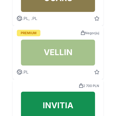
.PL, .PL
PREMIUM
Negocjuj
VELLIN
.PL
2 700 PLN
INVITIA