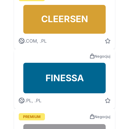
CLEERSEN
.COM, .PL
Negocjuj
FINESSA
.PL, .PL
PREMIUM
Negocjuj