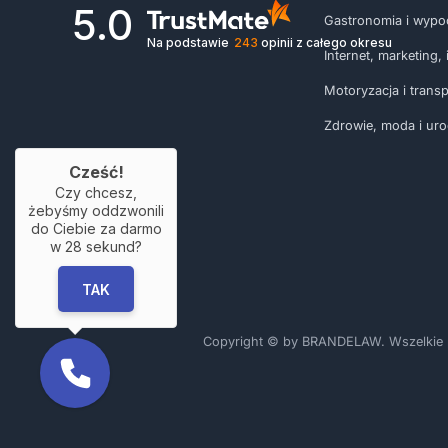
5.0
Gastronomia i wypo
Na podstawie
243
opinii
z całego okresu
Internet, marketing, i
Motoryzacja i transp
Zdrowie, moda i ur
Cześć!
Czy chcesz,
żebyśmy oddzwonili
do Ciebie za darmo
w
28
sekund?
TAK
Copyright © by BRANDELAW. Wszelkie pra