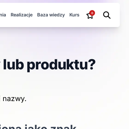
0
nia
Realizacje
Baza wiedzy
Kurs
 lub produktu?
j nazwy.
iona jako znak