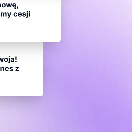
mowę,
my cesji
woja!
nes z