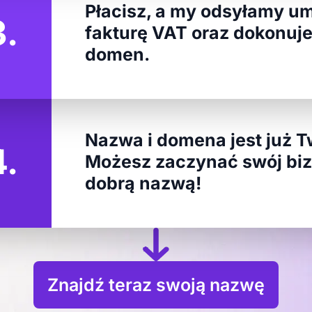
Płacisz, a my odsyłamy u
3.
fakturę VAT oraz dokonuje
domen.
Nazwa i domena jest już T
4.
Możesz zaczynać swój biz
dobrą nazwą!
Znajdź teraz swoją nazwę