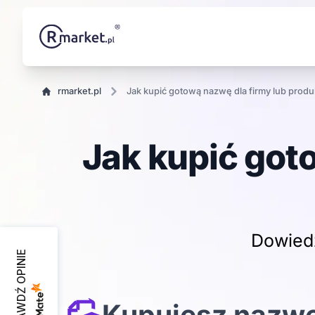
rmarket.pl
Jak kupić gotową nazwę dla firmy lub prod
Jak kupić got
Dowiedz
SPRAWDŹ OPINIE
Kupujesz nazwę