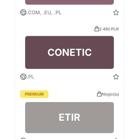
.COM, .EU, .PL
2 480 PLN
CONETIC
.PL
PREMIUM
Negocjuj
ETIR