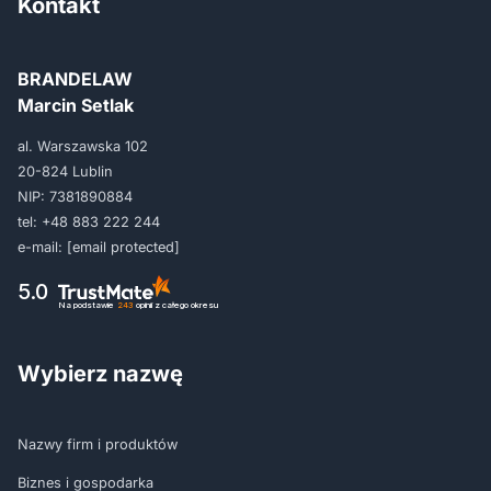
Kontakt
BRANDELAW
Marcin Setlak
al. Warszawska 102
20-824 Lublin
NIP: 7381890884
tel:
+48 883 222 244
e-mail:
[email protected]
5.0
Na podstawie
243
opinii
z całego okresu
Wybierz nazwę
Nazwy firm i produktów
Biznes i gospodarka