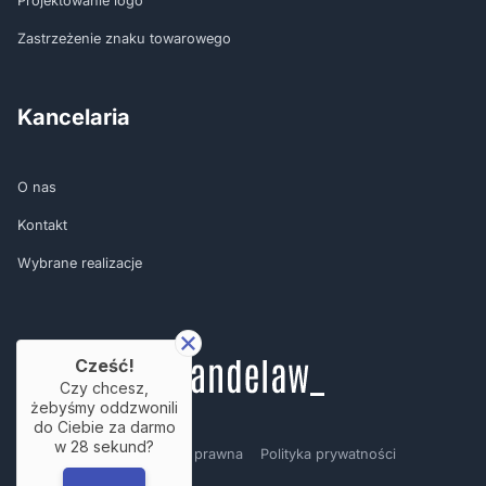
Projektowanie logo
Zastrzeżenie znaku towarowego
Kancelaria
O nas
Kontakt
Wybrane realizacje
Cześć!
Czy chcesz,
żebyśmy oddzwonili
do Ciebie za darmo
w
28
sekund?
Regulamin
Nota prawna
Polityka prywatności