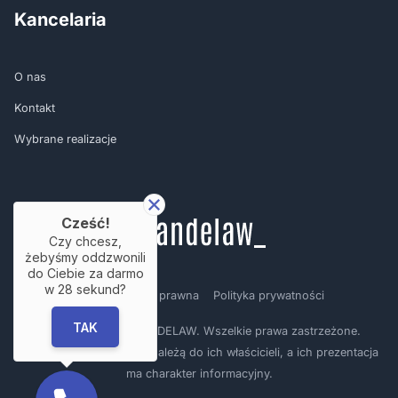
Kancelaria
O nas
Kontakt
Wybrane realizacje
Cześć!
Czy chcesz,
żebyśmy oddzwonili
do Ciebie za darmo
w
28
sekund?
Regulamin
Nota prawna
Polityka prywatności
TAK
Copyright © by BRANDELAW. Wszelkie prawa zastrzeżone.
Prezentowane logotypy należą do ich właścicieli, a ich prezentacja
ma charakter informacyjny.