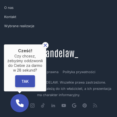
O nas
Kontakt
Wybrane realizacje
Cześć!
Czy chcesz,
żebyśmy oddzwonili
do Ciebie za darmo
w
28
sekund?
Regulamin
Nota prawna
Polityka prywatności
TAK
Copyright © by BRANDELAW. Wszelkie prawa zastrzeżone.
Prezentowane logotypy należą do ich właścicieli, a ich prezentacja
ma charakter informacyjny.