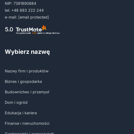
NIP: 7381890884
tel:
+48 883 222 244
e-mail:
[email protected]
5.0
Na podstawie
243
opinii
z całego okresu
Wybierz nazwę
Nazwy firm i produktów
Biznes i gospodarka
Budownictwo i przemysł
Dom i ogród
Edukacja i kariera
Finanse i nieruchomości
Gastronomia i wypoczynek