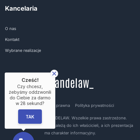
Kancelaria
O nas
Kontakt
Wybrane realizacje
Cześć!
Czy chcesz,
żebyśmy oddzwonili
do Ciebie za darmo
w
28
sekund?
Regulamin
Nota prawna
Polityka prywatności
TAK
Copyright © by BRANDELAW. Wszelkie prawa zastrzeżone.
Prezentowane logotypy należą do ich właścicieli, a ich prezentacja
ma charakter informacyjny.