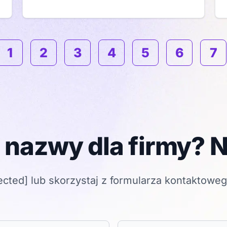
1
2
3
4
5
6
7
dnia strona
 nazwy dla firmy? N
ected]
lub skorzystaj z formularza kontaktowe