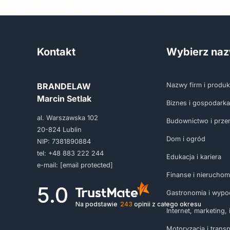
Kontakt
Wybierz na
BRANDELAW
Nazwy firm i produ
Marcin Setlak
Biznes i gospodarka
al. Warszawska 102
Budownictwo i prze
20-824 Lublin
Dom i ogród
NIP: 7381890884
tel:
+48 883 222 244
Edukacja i kariera
e-mail:
[email protected]
Finanse i nieruchom
5.0
Gastronomia i wypo
Na podstawie
243
opinii
z całego okresu
Internet, marketing, i
Motoryzacja i transp