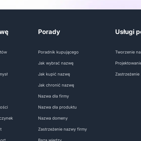
zwę
Porady
Usługi 
któw
Poradnik kupującego
Tworzenie na
Jak wybrać nazwę
Projektowani
mysł
Jak kupić nazwę
Zastrzeżenie
Jak chronić nazwę
Nazwa dla firmy
ości
Nazwa dla produktu
czynek
Nazwa domeny
t
Zastrzeżenie nazwy firmy
ort
Baza wiedzy