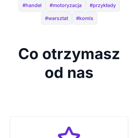
#handel
#motoryzacja
#przykłady
#warsztat
#komis
Co otrzymasz
od nas