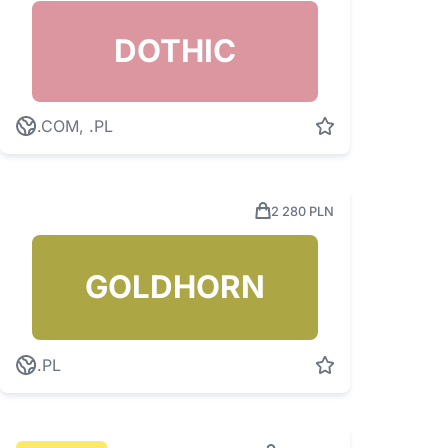
DOTHIC
.COM, .PL
2 280 PLN
GOLDHORN
.PL