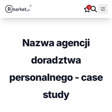
0
Open m
Nazwa agencji
doradztwa
personalnego - case
study