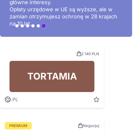
główne interesy.
Opłaty urzędowe w UE są wyższe, ale w
zamian otrzymujesz ochronę w 28 krajach
na 10 lat.
2 140 PLN
TORTAMIA
.PL
PREMIUM
Negocjuj