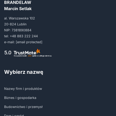
BRANDELAW
Marcin Setlak
al. Warszawska 102
20-824 Lublin
NIP: 7381890884
tel:
+48 883 222 244
e-mail:
[email protected]
5.0
Na podstawie
243
opinii
z całego okresu
Wybierz nazwę
Nazwy firm i produktów
Biznes i gospodarka
Budownictwo i przemysł
Dom i ogród