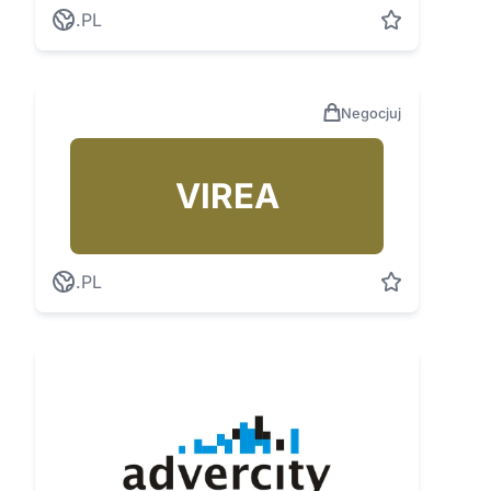
.PL
Negocjuj
VIREA
.PL