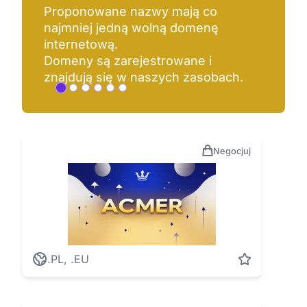
a następnie porównaj.
Poproś też znajomych, aby pomogli
Ci w wyborze.
Negocjuj
.PL, .EU