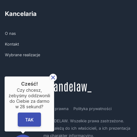
Kancelaria
O nas
Kontakt
Wybrane realizacje
Cześć!
Czy chcesz,
żebyśmy oddzwonili
do Ciebie za darmo
w
28
sekund?
Regulamin
Nota prawna
Polityka prywatności
TAK
Copyright © by BRANDELAW. Wszelkie prawa zastrzeżone.
Prezentowane logotypy należą do ich właścicieli, a ich prezentacja
ma charakter informacyjny.