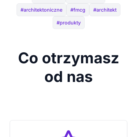
#architektoniczne
#fmcg
#architekt
#produkty
Co otrzymasz
od nas