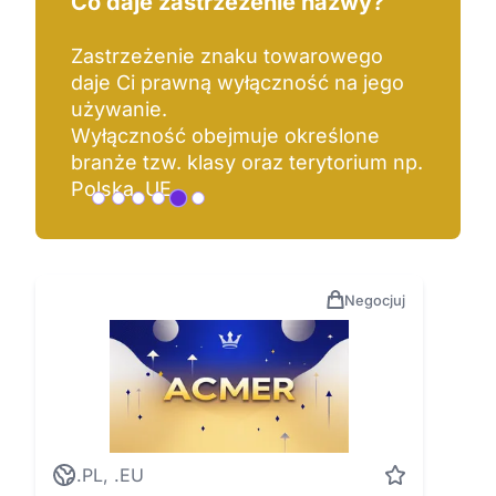
Co daje zastrzeżenie nazwy?
Zastrzeżenie znaku towarowego
daje Ci prawną wyłączność na jego
używanie.
Wyłączność obejmuje określone
branże tzw. klasy oraz terytorium np.
Polska, UE.
Negocjuj
.PL, .EU