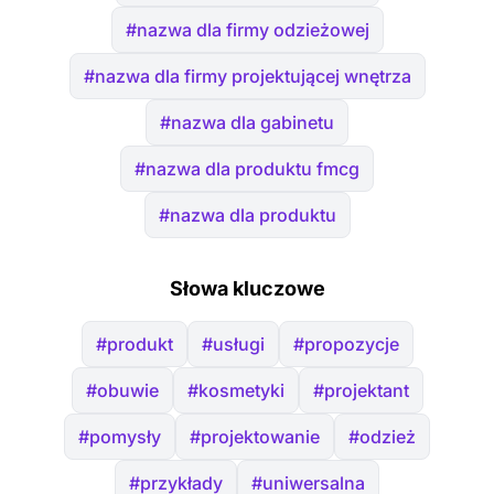
#nazwa dla firmy odzieżowej
#nazwa dla firmy projektującej wnętrza
#nazwa dla gabinetu
#nazwa dla produktu fmcg
#nazwa dla produktu
Słowa kluczowe
#produkt
#usługi
#propozycje
#obuwie
#kosmetyki
#projektant
#pomysły
#projektowanie
#odzież
#przykłady
#uniwersalna