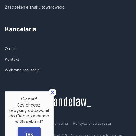
Zastrzeżenie znaku towarowego
Kancelaria
O nas
Kontakt
Wybrane realizacje
Cześć!
Czy chcesz,
żebyśmy oddzwonili
do Ciebie za darmo
w
28
sekund?
Regulamin
Nota prawna
Polityka prywatności
TAK
Copyright © by BRANDELAW. Wszelkie prawa zastrzeżone.