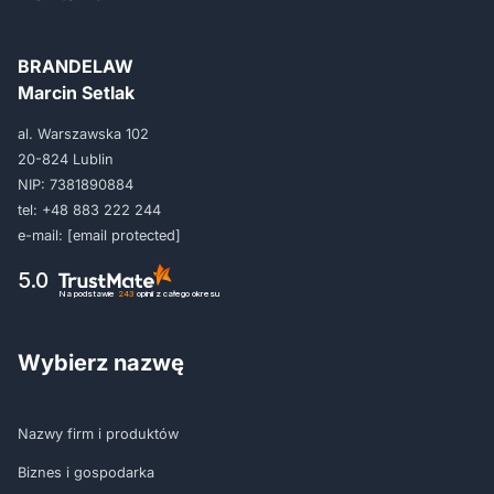
BRANDELAW
Marcin Setlak
al. Warszawska 102
20-824 Lublin
NIP: 7381890884
tel:
+48 883 222 244
e-mail:
[email protected]
5.0
Na podstawie
243
opinii
z całego okresu
Wybierz nazwę
Nazwy firm i produktów
Biznes i gospodarka