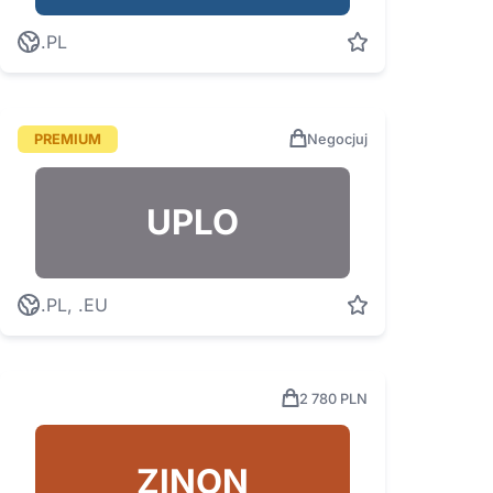
.PL
PREMIUM
Negocjuj
UPLO
.PL, .EU
2 780 PLN
ZINON