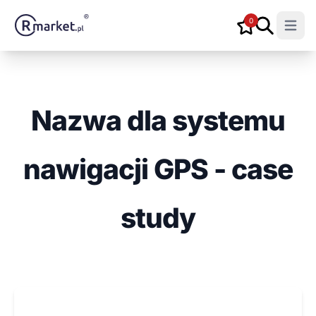
0
Open m
Nazwa dla systemu
nawigacji GPS - case
study