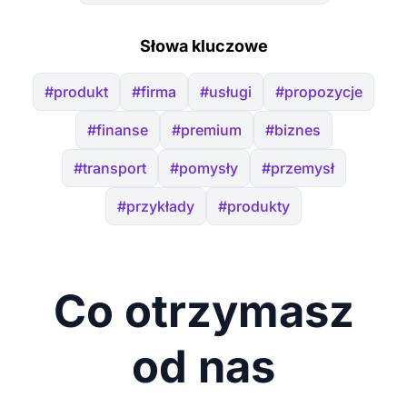
Słowa kluczowe
#produkt
#firma
#usługi
#propozycje
#finanse
#premium
#biznes
#transport
#pomysły
#przemysł
#przykłady
#produkty
Co otrzymasz
od nas