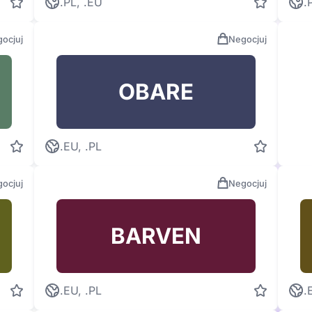
.PL, .EU
.
ocjuj
Negocjuj
OBARE
.EU, .PL
ocjuj
Negocjuj
BARVEN
.EU, .PL
.