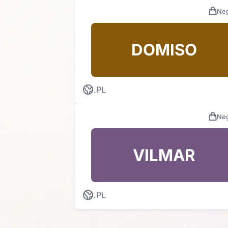
Neg
DOMISO
.PL
Neg
VILMAR
.PL