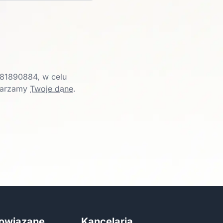
81890884, w celu
twarzamy
Twoje dane
.
powiązane
Kancelaria