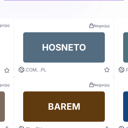
ocjuj
Negocjuj
HOSNETO
.COM, .PL
.
ocjuj
Negocjuj
BAREM