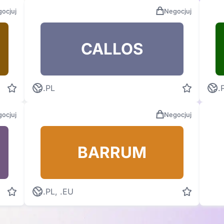
ocjuj
Negocjuj
CALLOS
.PL
.
ocjuj
Negocjuj
BARRUM
.PL, .EU