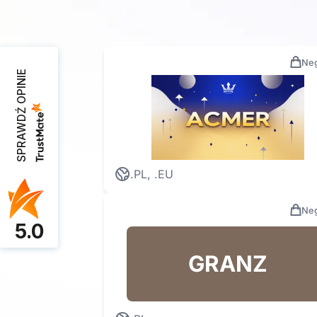
Neg
SPRAWDŹ OPINIE
.PL, .EU
Neg
5.0
GRANZ