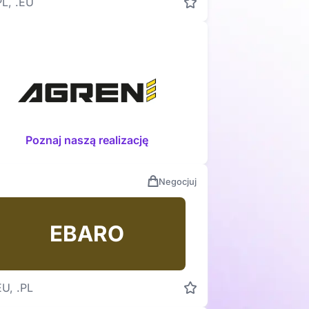
PL, .EU
Poznaj naszą realizację
Negocjuj
EBARO
EU, .PL