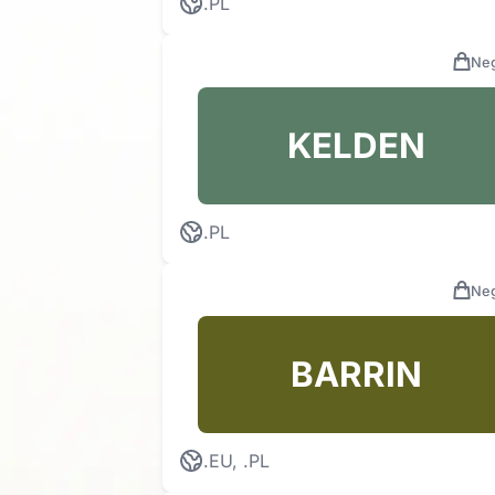
.PL
Neg
KELDEN
.PL
Neg
BARRIN
.EU, .PL