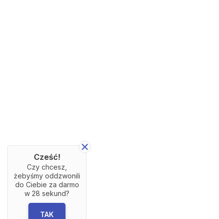
Cześć!
Czy chcesz,
żebyśmy oddzwonili
do Ciebie za darmo
w
28
sekund?
TAK