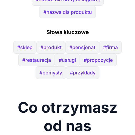
#nazwa dla produktu
Słowa kluczowe
#sklep
#produkt
#pensjonat
#firma
#restauracja
#usługi
#propozycje
#pomysły
#przykłady
Co otrzymasz
od nas