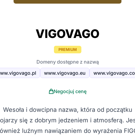
VIGOVAGO
PREMIUM
Domeny dostępne z nazwą
ww.vigovago.pl
www.vigovago.eu
www.vigovago.c
Negocjuj cenę
Wesoła i dowcipna nazwa, która od początku
ojarzy się z dobrym jedzeniem i atmosferą. Je
również luźnym nawiązaniem do wyrażenia FIG