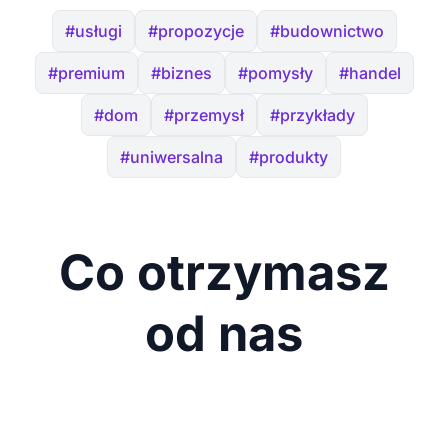
#usługi
#propozycje
#budownictwo
#premium
#biznes
#pomysły
#handel
#dom
#przemysł
#przykłady
#uniwersalna
#produkty
Co otrzymasz
od nas