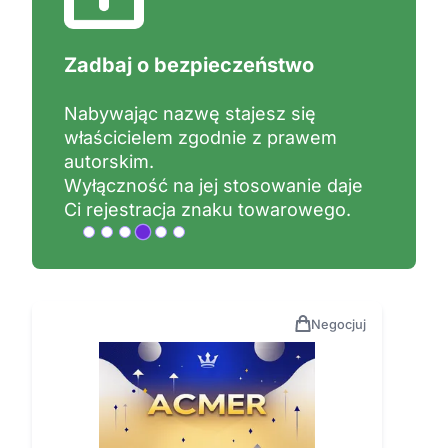
Co daje zastrzeżenie nazwy?
Zastrzeżenie znaku towarowego
daje Ci prawną wyłączność na jego
używanie.
Wyłączność obejmuje określone
branże tzw. klasy oraz terytorium np.
Polska, UE.
Negocjuj