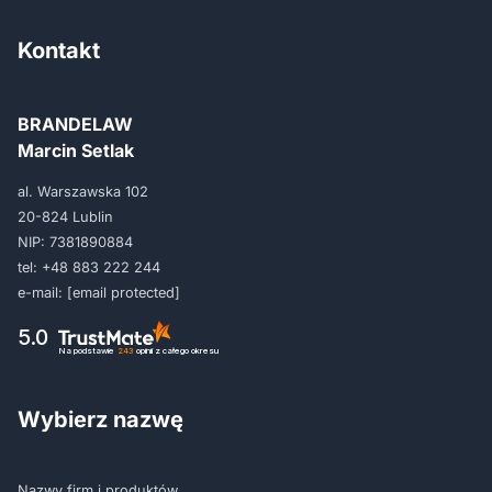
Kontakt
BRANDELAW
Marcin Setlak
al. Warszawska 102
20-824 Lublin
NIP: 7381890884
tel:
+48 883 222 244
e-mail:
[email protected]
5.0
Na podstawie
243
opinii
z całego okresu
Wybierz nazwę
Nazwy firm i produktów