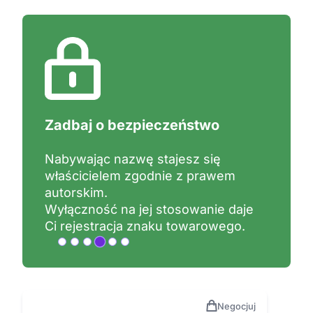
Co daje zastrzeżenie nazwy?
Zastrzeżenie znaku towarowego
daje Ci prawną wyłączność na jego
używanie.
Wyłączność obejmuje określone
branże tzw. klasy oraz terytorium np.
Polska, UE.
Negocjuj