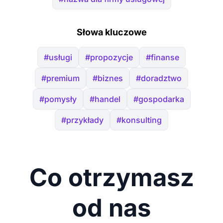
Słowa kluczowe
#usługi
#propozycje
#finanse
#premium
#biznes
#doradztwo
#pomysły
#handel
#gospodarka
#przykłady
#konsulting
Co otrzymasz
od nas