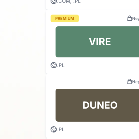
.COM, .PL
PREMIUM
Neg
VIRE
.PL
Neg
DUNEO
.PL