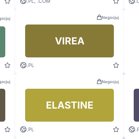
.PL, .COM
.
Negocjuj
ocjuj
VIREA
.PL
ocjuj
Negocjuj
ELASTINE
.PL
.