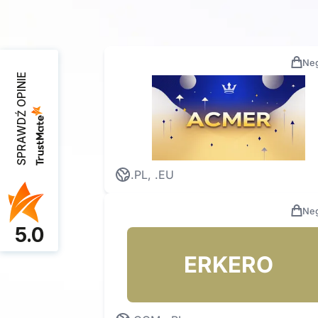
Neg
SPRAWDŹ OPINIE
.PL, .EU
Neg
5.0
ERKERO