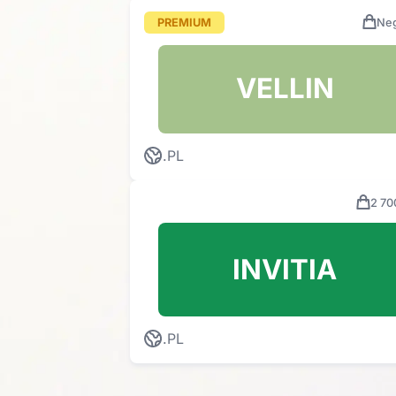
PREMIUM
Neg
VELLIN
.PL
2 70
INVITIA
.PL