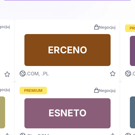
ocjuj
Negocjuj
PR
ERCENO
.COM, .PL
.
ocjuj
PREMIUM
Negocjuj
ESNETO