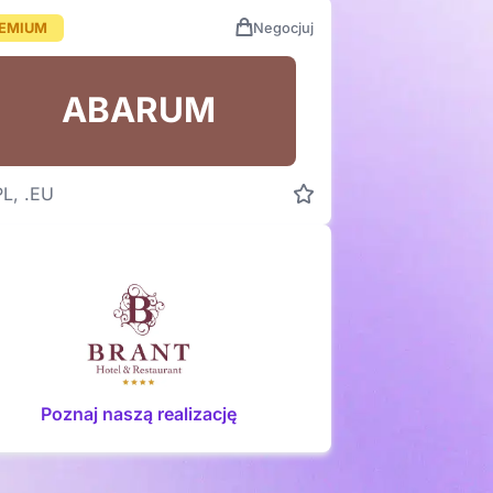
EMIUM
Negocjuj
ABARUM
PL, .EU
Poznaj naszą realizację