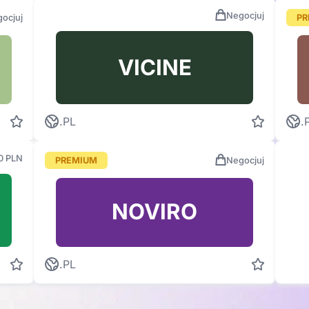
Negocjuj
ocjuj
PR
VICINE
.PL
.
0 PLN
PREMIUM
Negocjuj
NOVIRO
.PL