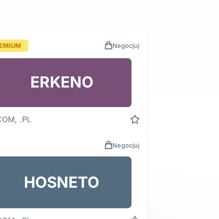
EMIUM
Negocjuj
ERKENO
COM, .PL
Negocjuj
HOSNETO