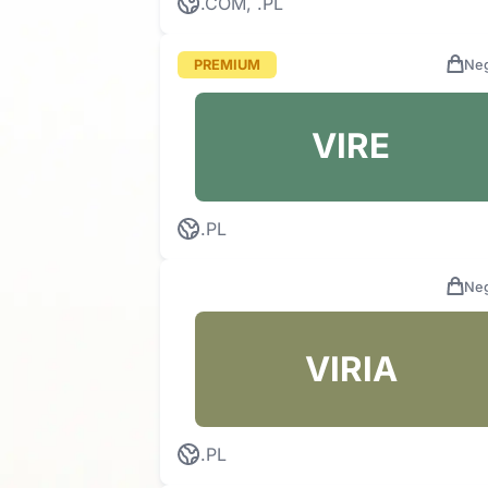
.COM, .PL
PREMIUM
Neg
VIRE
.PL
Neg
VIRIA
.PL