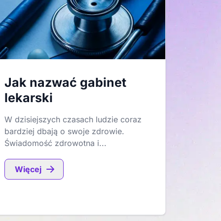
Jak nazwać gabinet
lekarski
W dzisiejszych czasach ludzie coraz
bardziej dbają o swoje zdrowie.
Świadomość zdrowotna i...
Więcej