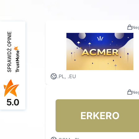
Neg
SPRAWDŹ OPINIE
.PL, .EU
Neg
5.0
ERKERO