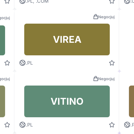
.PL, .COM
.
Negocjuj
ocjuj
VIREA
.PL
ocjuj
Negocjuj
VITINO
.PL
.