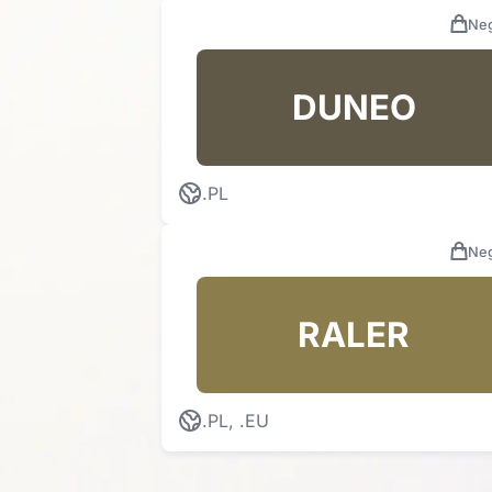
Neg
DUNEO
.PL
Neg
RALER
.PL, .EU