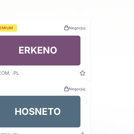
EMIUM
Negocjuj
ERKENO
COM, .PL
Negocjuj
HOSNETO