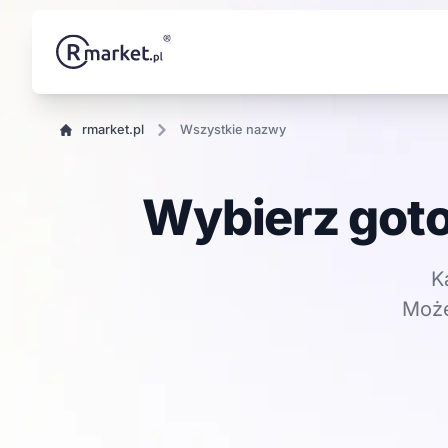
rmarket.pl
Wszystkie nazwy
Wybierz goto
K
Może