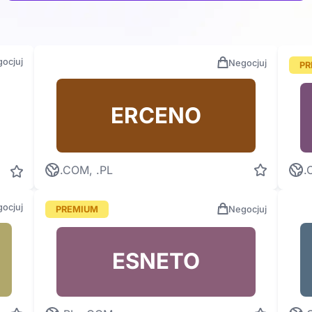
ocjuj
Negocjuj
PR
ERCENO
.COM, .PL
.
ocjuj
PREMIUM
Negocjuj
ESNETO