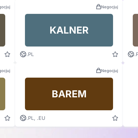
ocjuj
Negocjuj
KALNER
.PL
.
ocjuj
Negocjuj
BAREM
.PL, .EU