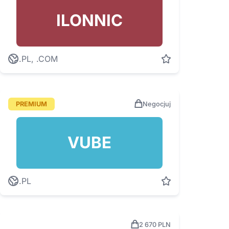
ILONNIC
.PL, .COM
PREMIUM
Negocjuj
VUBE
.PL
2 670 PLN