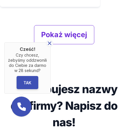
Pokaż więcej
Cześć!
Czy chcesz,
żebyśmy oddzwonili
do Ciebie za darmo
w
28
sekund?
TAK
Potrzebujesz nazwy
dla firmy? Napisz do
nas!