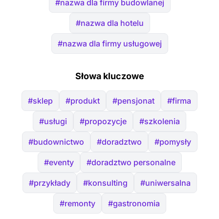
#nazwa dla firmy budowlanej
#nazwa dla hotelu
#nazwa dla firmy usługowej
Słowa kluczowe
#sklep
#produkt
#pensjonat
#firma
#usługi
#propozycje
#szkolenia
#budownictwo
#doradztwo
#pomysły
#eventy
#doradztwo personalne
#przykłady
#konsulting
#uniwersalna
#remonty
#gastronomia