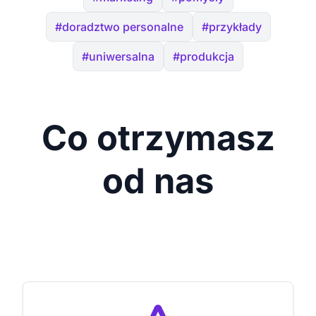
#doradztwo personalne
#przykłady
#uniwersalna
#produkcja
Co otrzymasz
od nas