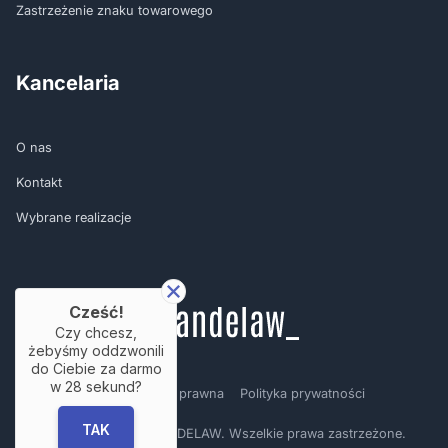
Zastrzeżenie znaku towarowego
Kancelaria
O nas
Kontakt
Wybrane realizacje
Cześć!
Czy chcesz,
żebyśmy oddzwonili
do Ciebie za darmo
w
28
sekund?
Regulamin
Nota prawna
Polityka prywatności
TAK
Copyright © by BRANDELAW. Wszelkie prawa zastrzeżone.