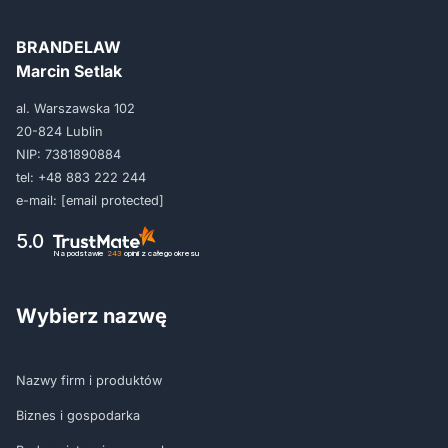
BRANDELAW
Marcin Setlak
al. Warszawska 102
20-824 Lublin
NIP: 7381890884
tel:
+48 883 222 244
e-mail:
[email protected]
5.0
Na podstawie
243
opinii
z całego okresu
Wybierz nazwę
Nazwy firm i produktów
Biznes i gospodarka