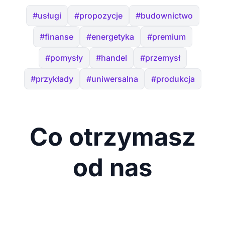
#usługi
#propozycje
#budownictwo
#finanse
#energetyka
#premium
#pomysły
#handel
#przemysł
#przykłady
#uniwersalna
#produkcja
Co otrzymasz
od nas