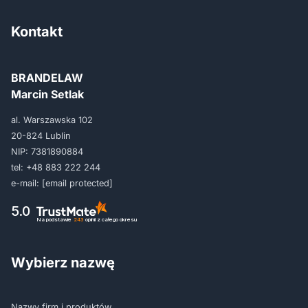
Kontakt
BRANDELAW
Marcin Setlak
al. Warszawska 102
20-824 Lublin
NIP: 7381890884
tel:
+48 883 222 244
e-mail:
[email protected]
5.0
Na podstawie
243
opinii
z całego okresu
Wybierz nazwę
Nazwy firm i produktów