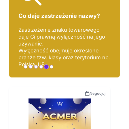
Co daje zastrzeżenie nazwy?
Zastrzeżenie znaku towarowego
daje Ci prawną wyłączność na jego
używanie.
Wyłączność obejmuje określone
branże tzw. klasy oraz terytorium np.
Polska, UE.
Negocjuj