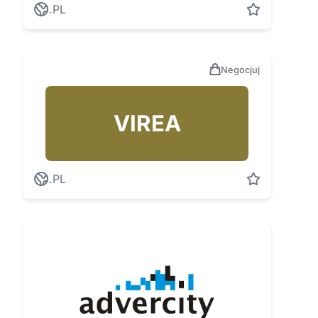
.PL
Negocjuj
VIREA
.PL