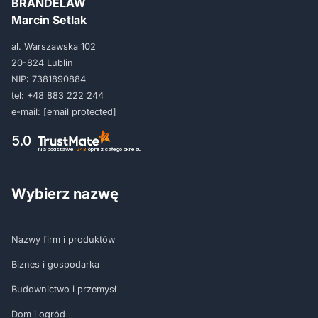
BRANDELAW
Marcin Setlak
al. Warszawska 102
20-824 Lublin
NIP: 7381890884
tel:
+48 883 222 244
e-mail:
[email protected]
5.0
Na podstawie
243
opinii
z całego okresu
Wybierz nazwę
Nazwy firm i produktów
Biznes i gospodarka
Budownictwo i przemysł
Dom i ogród