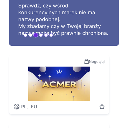
Nabywając nazwę stajesz się
właścicielem zgodnie z prawem
autorskim.
Wyłączność na jej stosowanie daje
Ci rejestracja znaku towarowego.
…
Negocjuj
.PL, .EU