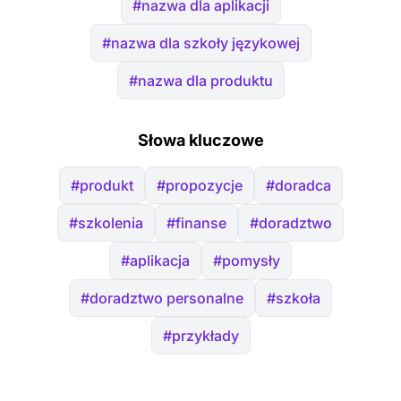
#nazwa dla aplikacji
#nazwa dla szkoły językowej
#nazwa dla produktu
Słowa kluczowe
#produkt
#propozycje
#doradca
#szkolenia
#finanse
#doradztwo
#aplikacja
#pomysły
#doradztwo personalne
#szkoła
#przykłady