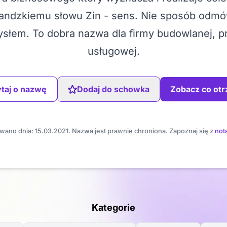
andzkiemu słowu Zin - sens. Nie sposób odmów
ysłem. To dobra nazwa dla firmy budowlanej, 
usługowej.
taj o nazwę
Dodaj do schowka
Zobacz co ot
wano dnia: 15.03.2021. Nazwa jest prawnie chroniona. Zapoznaj się z
not
Kategorie