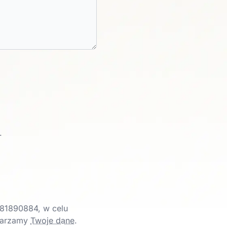
.
81890884, w celu
twarzamy
Twoje dane
.