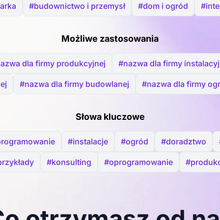
arka
#budownictwo i przemysł
#dom i ogród
#inte
Możliwe zastosowania
azwa dla firmy produkcyjnej
#nazwa dla firmy instalacyj
ej
#nazwa dla firmy budowlanej
#nazwa dla firmy og
Słowa kluczowe
programowanie
#instalacje
#ogród
#doradztwo
przykłady
#konsulting
#oprogramowanie
#produkc
o otrzymasz od n