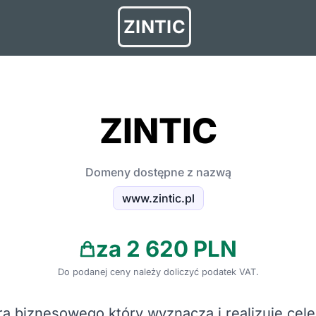
ZINTIC
ZINTIC
Domeny dostępne z nazwą
www.zintic.pl
za 2 620 PLN
Do podanej ceny należy doliczyć podatek VAT.
a biznesowego który wyznacza i realizuje cel