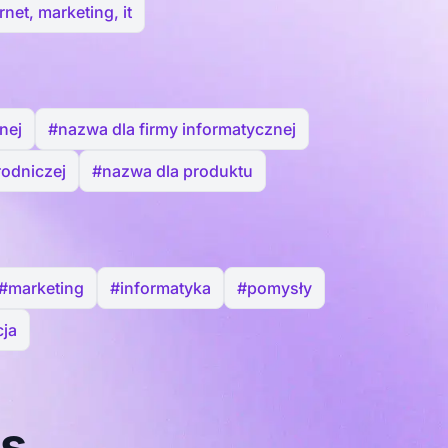
rnet, marketing, it
nej
#nazwa dla firmy informatycznej
rodniczej
#nazwa dla produktu
#marketing
#informatyka
#pomysły
ja
as