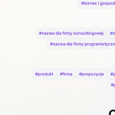
#biznes i gospod
#nazwa dla firmy konsultingowej
#n
#nazwa dla firmy programistyczn
#produkt
#firma
#propozycje
#
#
C