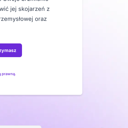
ić jej skojarzeń z
przemysłowej oraz
rzymasz
ą prawną.