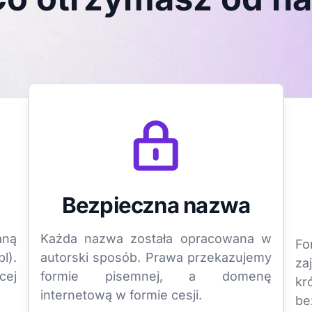
Bezpieczna nazwa
aną
Każda nazwa została opracowana w
Fo
l).
autorski sposób. Prawa przekazujemy
za
cej
formie pisemnej, a domenę
k
internetową w formie cesji.
be