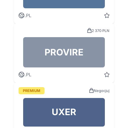
.PL
2 370 PLN
PROVIRE
.PL
PREMIUM
Negocjuj
UXER