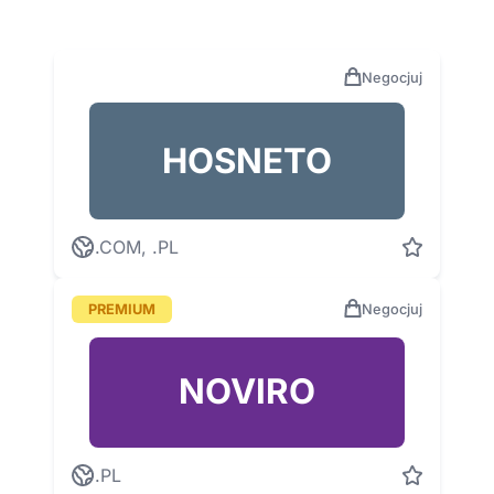
Negocjuj
HOSNETO
.COM, .PL
PREMIUM
Negocjuj
NOVIRO
.PL