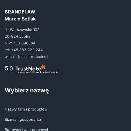
BRANDELAW
Marcin Setlak
al. Warszawska 102
20-824 Lublin
NIP: 7381890884
tel:
+48 883 222 244
e-mail:
[email protected]
5.0
Na podstawie
243
opinii
z całego okresu
Wybierz nazwę
Nazwy firm i produktów
Biznes i gospodarka
Budownictwo i przemysł