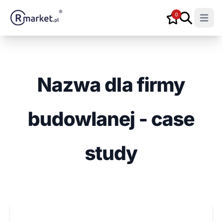
0
Open m
Nazwa dla firmy
budowlanej - case
study