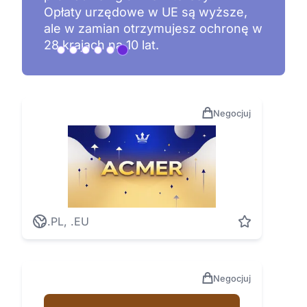
Opłaty urzędowe w UE są wyższe,
ale w zamian otrzymujesz ochronę w
28 krajach na 10 lat.
Negocjuj
.PL, .EU
Negocjuj