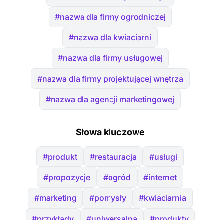
#nazwa dla firmy ogrodniczej
#nazwa dla kwiaciarni
#nazwa dla firmy usługowej
#nazwa dla firmy projektującej wnętrza
#nazwa dla agencji marketingowej
Słowa kluczowe
#produkt
#restauracja
#usługi
#propozycje
#ogród
#internet
#marketing
#pomysły
#kwiaciarnia
#przykłady
#uniwersalna
#produkty