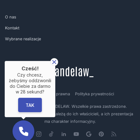
O nas
Kontakt
Wybrane realizacje
Cześć!
Czy chcesz,
żebyśmy oddzwonili
do Ciebie za darmo
w
28
sekund?
Regulamin
Nota prawna
Polityka prywatności
TAK
Copyright © by BRANDELAW. Wszelkie prawa zastrzeżone.
Prezentowane logotypy należą do ich właścicieli, a ich prezentacja
ma charakter informacyjny.