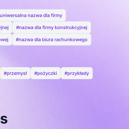
uniwersalna nazwa dla firmy
jnej
#nazwa dla firmy konstrukcyjnej
owej
#nazwa dla biura rachunkowego
#przemysł
#pożyczki
#przykłady
as