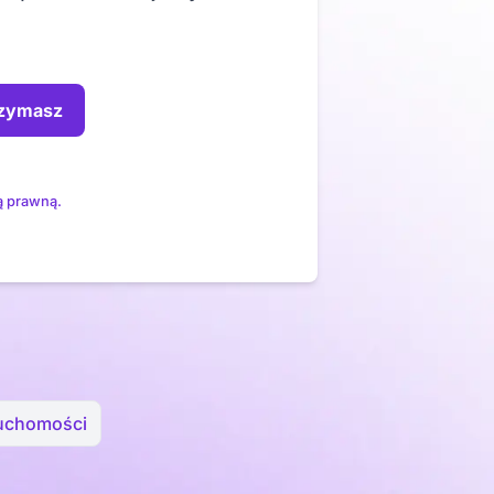
rzymasz
ą prawną.
ruchomości