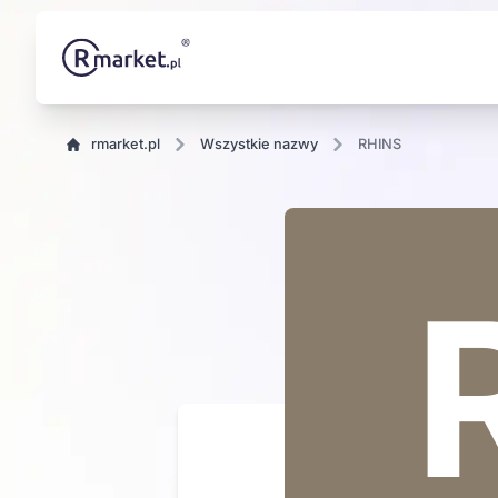
rmarket.pl
wszystkie nazwy
RHINS
NS