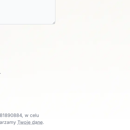
.
81890884, w celu
twarzamy
Twoje dane
.