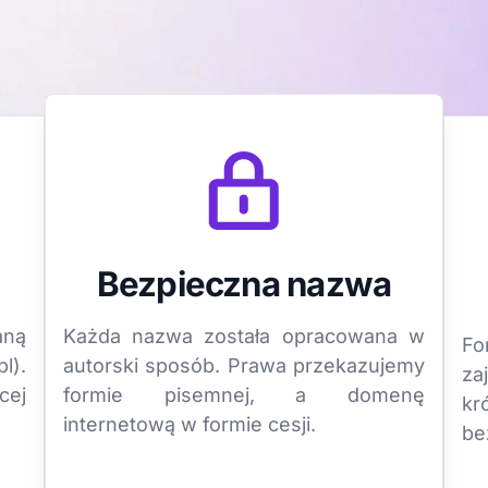
Bezpieczna nazwa
aną
Każda nazwa została opracowana w
Fo
l).
autorski sposób. Prawa przekazujemy
za
cej
formie pisemnej, a domenę
k
internetową w formie cesji.
be