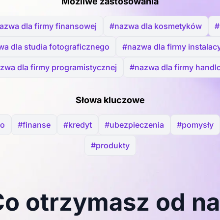
Możliwe zastosowania
azwa dla firmy finansowej
#nazwa dla kosmetyków
#
a dla studia fotograficznego
#nazwa dla firmy instalacy
zwa dla firmy programistycznej
#nazwa dla firmy handl
Słowa kluczowe
wo
#finanse
#kredyt
#ubezpieczenia
#pomysły
#produkty
o otrzymasz od n