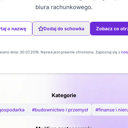
biura rachunkowego.
taj o nazwę
Dodaj do schowka
Zobacz co ot
wano dnia: 30.07.2019. Nazwa jest prawnie chroniona. Zapoznaj się z
not
Kategorie
 gospodarka
#budownictwo i przemysł
#finanse i nie