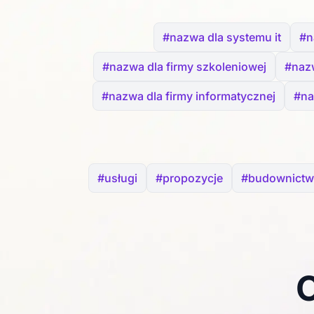
#nazwa dla systemu it
#n
#nazwa dla firmy szkoleniowej
#nazw
#nazwa dla firmy informatycznej
#na
#usługi
#propozycje
#budownict
C