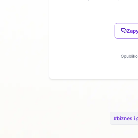
Zapy
Opubliko
#biznes i