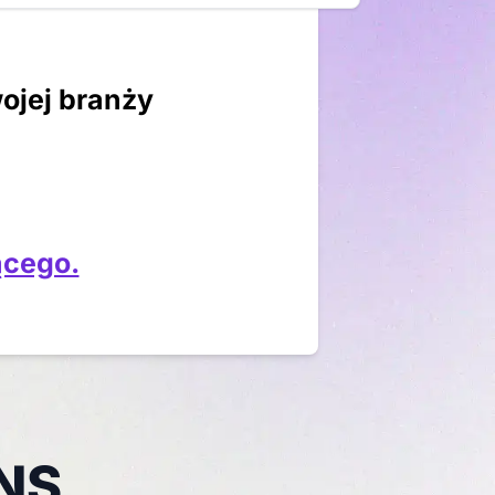
ojej branży
ącego.
INS