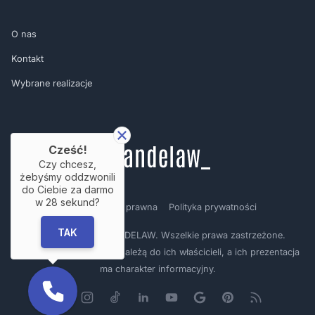
O nas
Kontakt
Wybrane realizacje
Cześć!
Czy chcesz,
żebyśmy oddzwonili
do Ciebie za darmo
w
28
sekund?
Regulamin
Nota prawna
Polityka prywatności
TAK
Copyright © by BRANDELAW. Wszelkie prawa zastrzeżone.
Prezentowane logotypy należą do ich właścicieli, a ich prezentacja
ma charakter informacyjny.