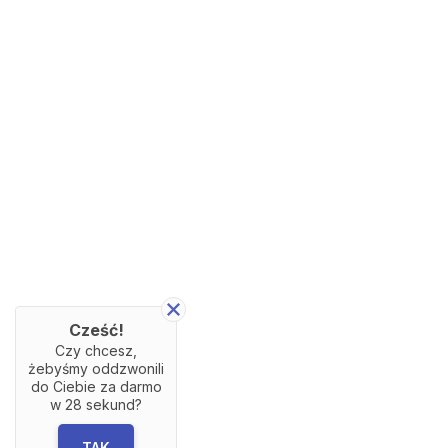
Cześć!
Czy chcesz,
żebyśmy oddzwonili
do Ciebie za darmo
w
28
sekund?
TAK