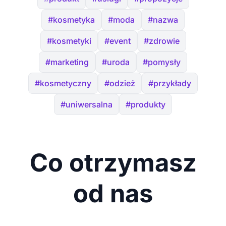
#kosmetyka
#moda
#nazwa
#kosmetyki
#event
#zdrowie
#marketing
#uroda
#pomysły
#kosmetyczny
#odzież
#przykłady
#uniwersalna
#produkty
Co otrzymasz
od nas