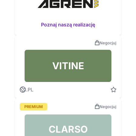
Poznaj naszą realizację
Negocjuj
VITINE
.PL
PREMIUM
Negocjuj
CLARSO