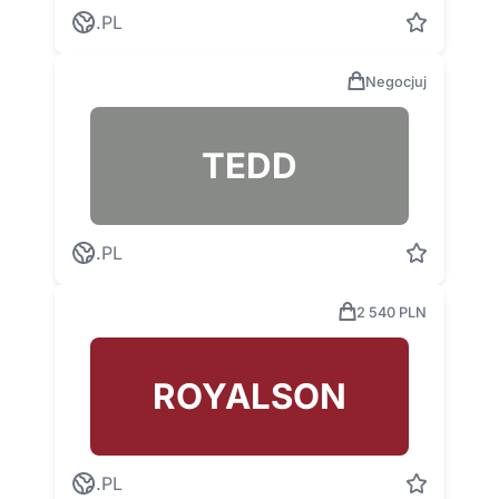
.PL
Negocjuj
TEDD
.PL
2 540 PLN
ROYALSON
.PL