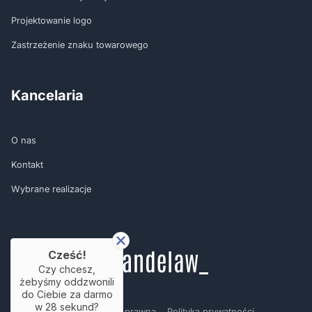
Projektowanie logo
Zastrzeżenie znaku towarowego
Kancelaria
O nas
Kontakt
Wybrane realizacje
Cześć!
Czy chcesz,
żebyśmy oddzwonili
do Ciebie za darmo
w
28
sekund?
Regulamin
Nota prawna
Polityka prywatności