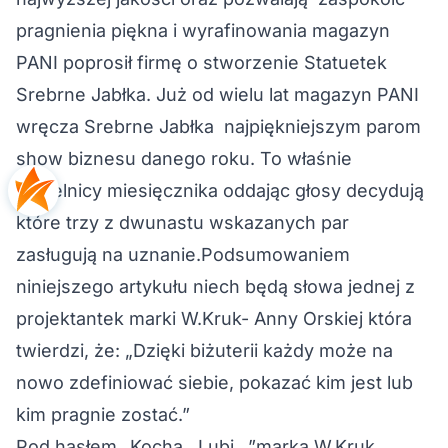
pragnienia piękna i wyrafinowania magazyn
PANI poprosił firmę o stworzenie Statuetek
Srebrne Jabłka. Już od wielu lat magazyn PANI
wręcza Srebrne Jabłka najpiękniejszym parom
show biznesu danego roku. To właśnie
czytelnicy miesięcznika oddając głosy decydują
które trzy z dwunastu wskazanych par
zasługują na uznanie.Podsumowaniem
niniejszego artykułu niech będą słowa jednej z
projektantek marki W.Kruk- Anny Orskiej która
twierdzi, że: „Dzięki biżuterii każdy może na
nowo zdefiniować siebie, pokazać kim jest lub
kim pragnie zostać.”
Pod hasłem „Kocha...Lubi...”marka W.Kruk