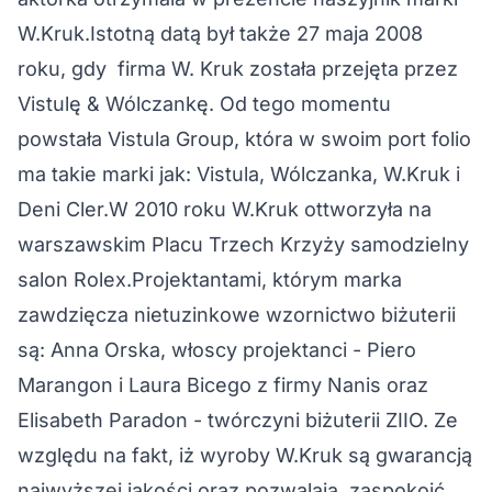
W.Kruk.Istotną datą był także 27 maja 2008
roku, gdy firma W. Kruk została przejęta przez
Vistulę & Wólczankę. Od tego momentu
powstała Vistula Group, która w swoim port folio
ma takie marki jak: Vistula, Wólczanka, W.Kruk i
Deni Cler.W 2010 roku W.Kruk ottworzyła na
warszawskim Placu Trzech Krzyży samodzielny
salon Rolex.Projektantami, którym marka
zawdzięcza nietuzinkowe wzornictwo biżuterii
są: Anna Orska, włoscy projektanci - Piero
Marangon i Laura Bicego z firmy Nanis oraz
Elisabeth Paradon - twórczyni biżuterii ZIIO. Ze
względu na fakt, iż wyroby W.Kruk są gwarancją
najwyższej jakości oraz pozwalają zaspokoić