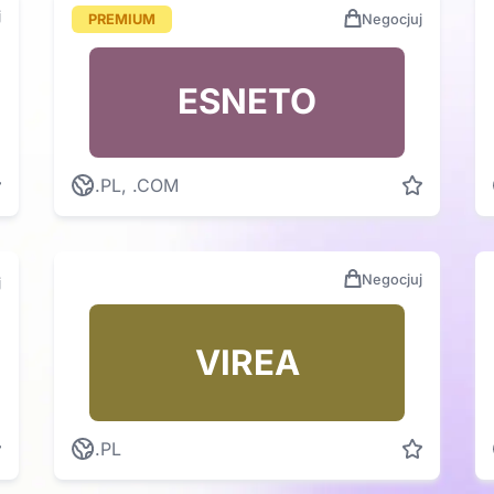
j
PREMIUM
Negocjuj
ESNETO
.PL, .COM
Negocjuj
j
VIREA
.PL