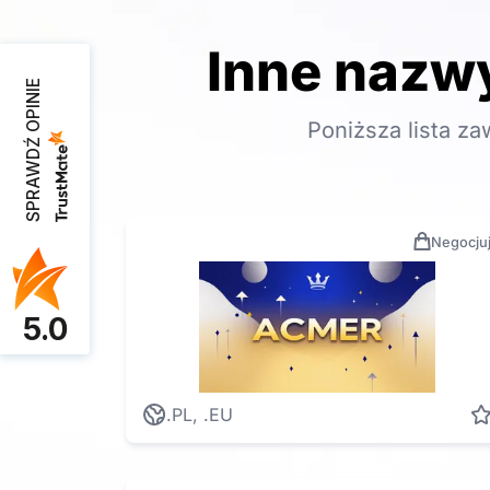
Inne nazwy
SPRAWDŹ OPINIE
Poniższa lista z
Negocju
5.0
.PL, .EU