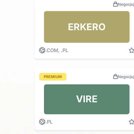
Negocju
ERKERO
.COM, .PL
PREMIUM
Negocju
VIRE
.PL