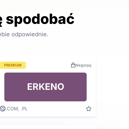
ię spodobać
ebie odpowiednie.
PREMIUM
Negocjuj
ERKENO
.COM, .PL