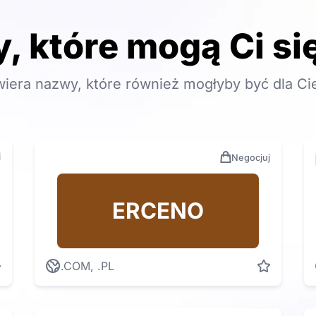
, które mogą Ci s
awiera nazwy, które również mogłyby być dla Ci
j
Negocjuj
ERCENO
.COM, .PL