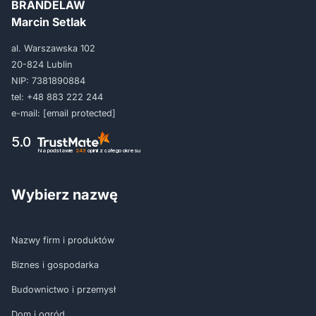
BRANDELAW
Marcin Setlak
al. Warszawska 102
20-824 Lublin
NIP: 7381890884
tel:
+48 883 222 244
e-mail:
[email protected]
5.0
Na podstawie
243
opinii
z całego okresu
Wybierz nazwę
Nazwy firm i produktów
Biznes i gospodarka
Budownictwo i przemysł
Dom i ogród