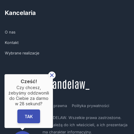
Kancelaria
O nas
Kontakt
Wybrane realizacje
Cześć!
Czy chcesz,
żebyśmy oddzwonili
do Ciebie za darmo
w
28
sekund?
Regulamin
Nota prawna
Polityka prywatności
TAK
Copyright © by BRANDELAW. Wszelkie prawa zastrzeżone.
Prezentowane logotypy należą do ich właścicieli, a ich prezentacja
ma charakter informacyjny.