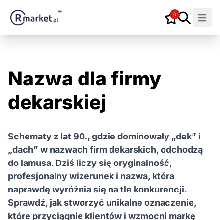
0
Open m
Nazwa dla firmy
dekarskiej
Schematy z lat 90., gdzie dominowały „dek” i
„dach” w nazwach firm dekarskich, odchodzą
do lamusa. Dziś liczy się oryginalność,
profesjonalny wizerunek i nazwa, która
naprawdę wyróżnia się na tle konkurencji.
Sprawdź, jak stworzyć unikalne oznaczenie,
które przyciągnie klientów i wzmocni markę