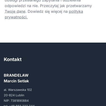
obsługi przesłanego zapytania i udzielenia
odpowiedzi na nie. Przeczytaj jak przetwarzamy
Twoje dane
.
Dowiedz się więcej na
polityka
prywatności.
Kontakt
BRANDELAW
Marcin Setlak
al. Warszawska 102
20-824 Lublin
NIP: 7381890884