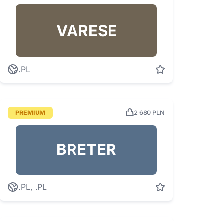
VARESE
.PL
PREMIUM
2 680 PLN
BRETER
.PL, .PL