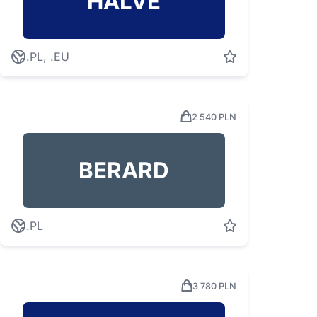
HALVE
.PL, .EU
2 540 PLN
BERARD
.PL
3 780 PLN