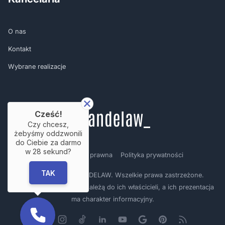
O nas
Kontakt
Wybrane realizacje
Cześć!
Czy chcesz,
żebyśmy oddzwonili
do Ciebie za darmo
w
28
sekund?
Regulamin
Nota prawna
Polityka prywatności
TAK
Copyright © by BRANDELAW. Wszelkie prawa zastrzeżone.
Prezentowane logotypy należą do ich właścicieli, a ich prezentacja
ma charakter informacyjny.