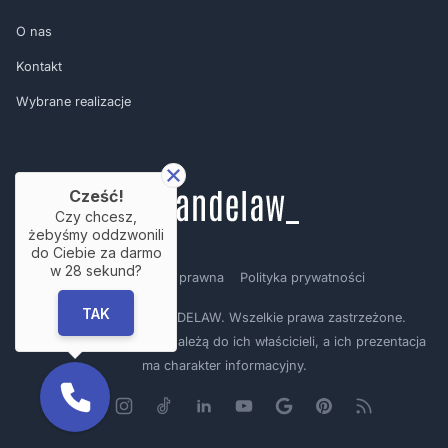
O nas
Kontakt
Wybrane realizacje
Cześć!
Czy chcesz,
żebyśmy oddzwonili
do Ciebie za darmo
w
28
sekund?
Regulamin
Nota prawna
Polityka prywatności
TAK
Copyright © by BRANDELAW. Wszelkie prawa zastrzeżone.
Prezentowane logotypy należą do ich właścicieli, a ich prezentacja
ma charakter informacyjny.