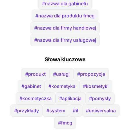
#nazwa dla gabinetu
#nazwa dla produktu fmcg
#nazwa dla firmy handlowej
#nazwa dla firmy usługowej
Słowa kluczowe
#produkt
#usługi
#propozycje
#gabinet
#kosmetyka
#kosmetyki
#kosmetyczka
#aplikacja
#pomysły
#przykłady
#system
#it
#uniwersalna
#fmcg