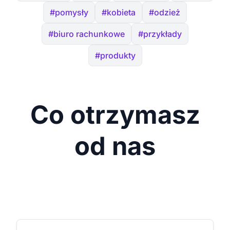
#pomysły
#kobieta
#odzież
#biuro rachunkowe
#przykłady
#produkty
Co otrzymasz
od nas