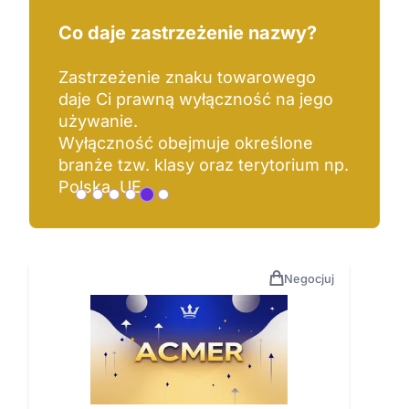
Co daje zastrzeżenie nazwy?
Zastrzeżenie znaku towarowego
daje Ci prawną wyłączność na jego
używanie.
Wyłączność obejmuje określone
branże tzw. klasy oraz terytorium np.
Polska, UE.
Negocjuj