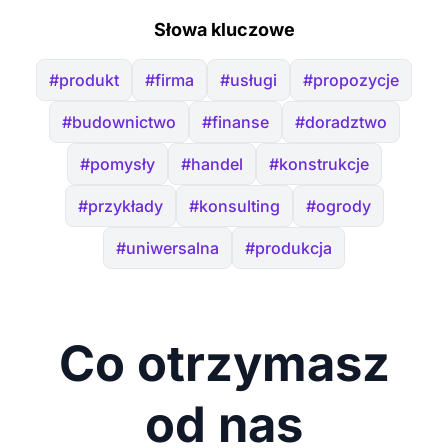
Słowa kluczowe
#produkt
#firma
#usługi
#propozycje
#budownictwo
#finanse
#doradztwo
#pomysły
#handel
#konstrukcje
#przykłady
#konsulting
#ogrody
#uniwersalna
#produkcja
Co otrzymasz
od nas