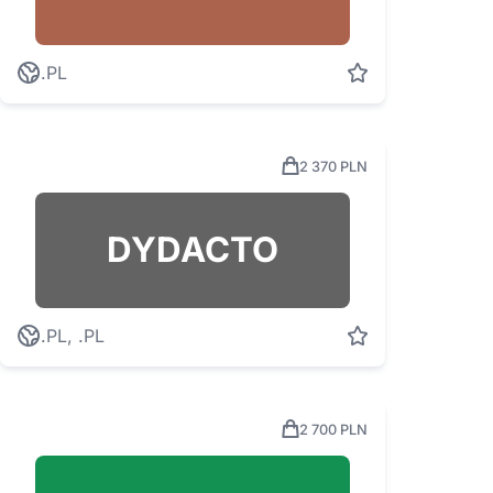
.PL
2 370 PLN
DYDACTO
.PL, .PL
2 700 PLN