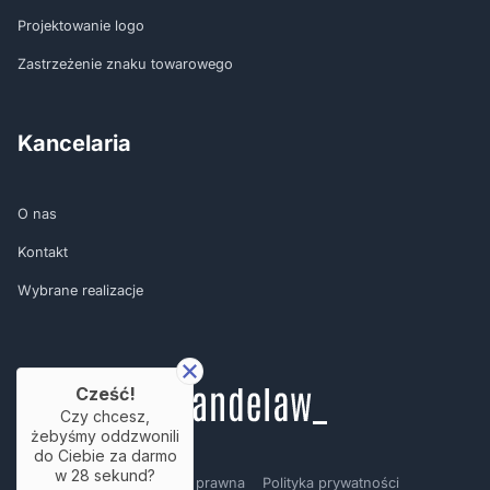
Projektowanie logo
Zastrzeżenie znaku towarowego
Kancelaria
O nas
Kontakt
Wybrane realizacje
Cześć!
Czy chcesz,
żebyśmy oddzwonili
do Ciebie za darmo
w
28
sekund?
Regulamin
Nota prawna
Polityka prywatności