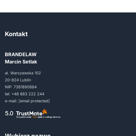
Kontakt
BRANDELAW
Marcin Setlak
al. Warszawska 102
20-824 Lublin
NIP: 7381890884
tel:
+48 883 222 244
e-mail:
[email protected]
5.0
Na podstawie
243
opinii
z całego okresu
Wybierz nazwę