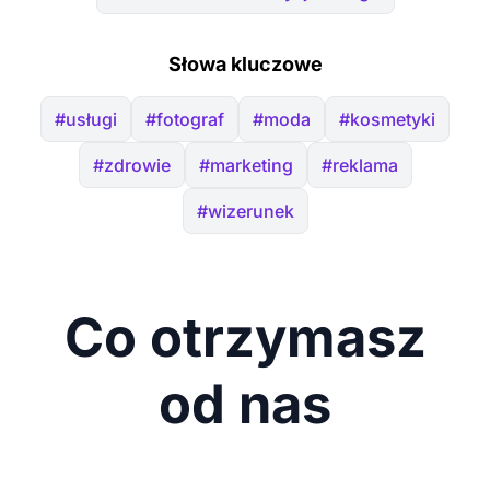
Słowa kluczowe
#usługi
#fotograf
#moda
#kosmetyki
#zdrowie
#marketing
#reklama
#wizerunek
Co otrzymasz
od nas