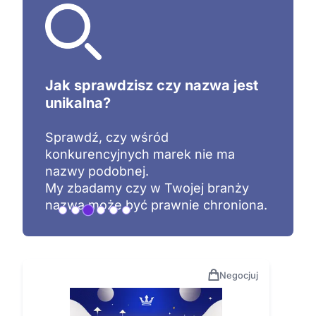
Zadbaj o bezpieczeństwo
Nabywając nazwę stajesz się
właścicielem zgodnie z prawem
autorskim.
Wyłączność na jej stosowanie daje
Ci rejestracja znaku towarowego.
Negocjuj